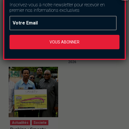
Inscrivez-vous à notre newsletter pour recevoir en
premier nos informations exclusives
Actualités
Culture
Actualités
Securite
Vente d’oeufs de
Burkina Faso : 74,53
pintades : un marché
% du territoire
VOUS ABONNER
rentable en saison
reconquis à la date
des pluies
du 30 juin 2026
jeudi le 6 août 2026
vendredi le 24 juillet
2026
Actualités
Societe