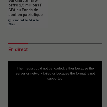
Burkina : Smarty
offre 2,5 millions F
CFA au Fonds de
soutien patriotique
vendredi le 24 juillet
2026
En direct
This
is
a
The media could not be loaded, either because the
modal
window.
server or network failed or because the format is not
supported.