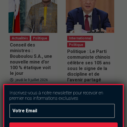
Actualités
Politique
Internationnal
Conseil des
Politique
ministres :
Politique : Le Parti
Bouboulou S.A., une
communiste chinois
nouvelle mine d’or
célèbre ses 105 ans
100 % étatique voit
sous le signe de la
le jour
discipline et de
l’avenir partagé
jeudi le 9 juillet 2026
jeudi le 2 juillet 2026
Inscrivez-vous à notre newsletter pour recevoir en
premier nos informations exclusives