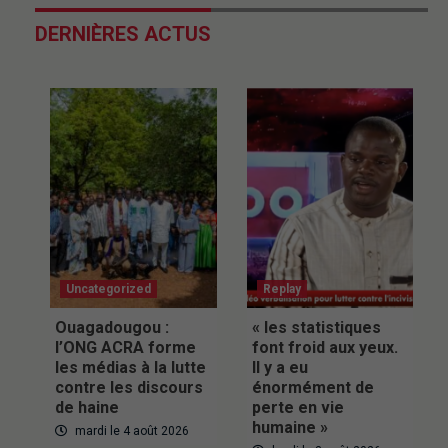
DERNIÈRES ACTUS
Uncategorized
Replay
Ouagadougou :
« les statistiques
l’ONG ACRA forme
font froid aux yeux.
les médias à la lutte
Il y a eu
contre les discours
énormément de
de haine
perte en vie
humaine »
mardi le 4 août 2026