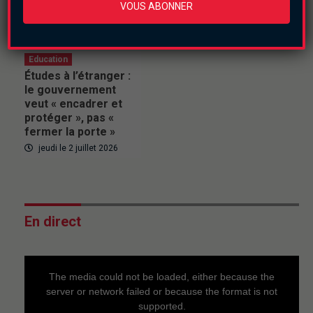
VOUS ABONNER
Burkina Faso
Education
Études à l’étranger :
le gouvernement
veut « encadrer et
protéger », pas «
fermer la porte »
jeudi le 2 juillet 2026
En direct
This
is
a
The media could not be loaded, either because the
modal
window.
server or network failed or because the format is not
supported.