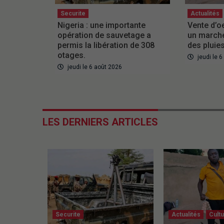
Securite
Actualités
Nigeria : une importante
Vente d’o
opération de sauvetage a
un marché
permis la libération de 308
des pluie
otages.
jeudi le 
jeudi le 6 août 2026
LES DERNIERS ARTICLES
Securite
Actualités
Cult