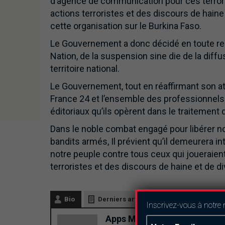
d’agence de communication pour ces terroris
actions terroristes et des discours de hain
cette organisation sur le Burkina Faso.
Le Gouvernement a donc décidé en toute resp
Nation, de la suspension sine die de la dif
territoire national.
Le Gouvernement, tout en réaffirmant son att
France 24 et l’ensemble des professionnels
éditoriaux qu’ils opèrent dans le traitement d
Dans le noble combat engagé pour libérer no
bandits armés, Il prévient qu’il demeurera i
notre peuple contre tous ceux qui joueraien
terroristes et des discours de haine et de d
Bio
Derniers articles
Inscrivez-vous à notre 
Apps Mobile