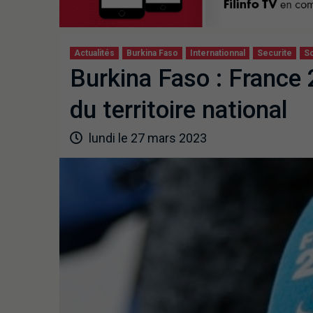
Actualités
Burkina Faso
Internationnal
Securite
So
Burkina Faso : France
du territoire national
lundi le 27 mars 2023