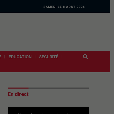
SAMEDI LE 8 AOÛT 2026
E
EDUCATION
SECURITÉ
En direct
This
is
a