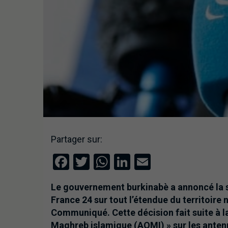
Partager sur:
Facebook
Twitter
WhatsApp
LinkedIn
Email
Le gouvernement burkinabè a annoncé la 
France 24 sur tout l’étendue du territoire 
Communiqué. Cette décision fait suite à la
Maghreb islamique (AQMI) » sur les antenn