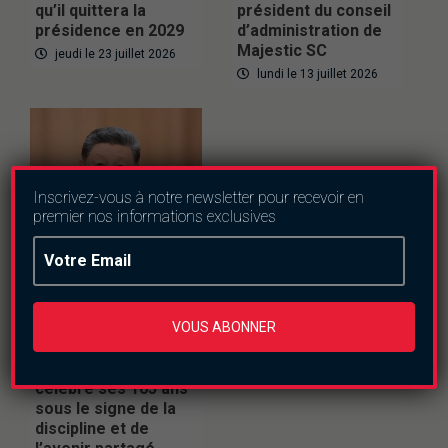
qu’il quittera la
président du conseil
présidence en 2029
d’administration de
Majestic SC
jeudi le 23 juillet 2026
lundi le 13 juillet 2026
Inscrivez-vous à notre newsletter pour recevoir en
premier nos informations exclusives
Internationnal
Politique
VOUS ABONNER
Politique : Le Parti
communiste chinois
célèbre ses 105 ans
sous le signe de la
discipline et de