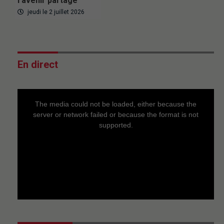
l’avenir partagé
jeudi le 2 juillet 2026
En direct
This
is
a
The media could not be loaded, either because the
modal
window.
server or network failed or because the format is not
supported.