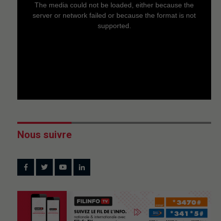
a
The media could not be loaded, either because the
modal
window.
server or network failed or because the format is not
supported.
Nous suivre