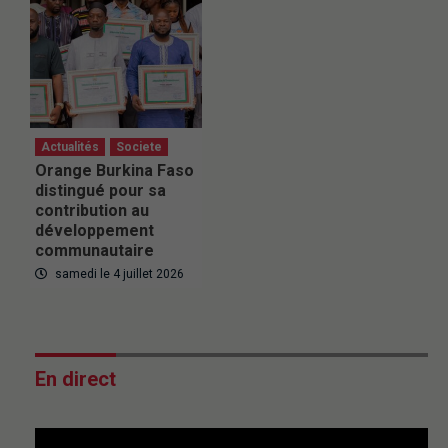
Actualités
Societe
Orange Burkina Faso
distingué pour sa
contribution au
développement
communautaire
samedi le 4 juillet 2026
En direct
This
is