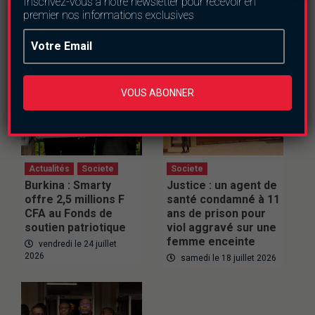
Inscrivez-vous à notre newsletter pour recevoir en
Articles du même genre
premier nos informations exclusives
VOUS ABONNER
Actualités
Societe
Societe
Burkina : Smarty
Justice : un agent de
offre 2,5 millions F
santé condamné à 11
CFA au Fonds de
ans de prison pour
soutien patriotique
viol aggravé sur une
femme enceinte
vendredi le 24 juillet
2026
samedi le 18 juillet 2026