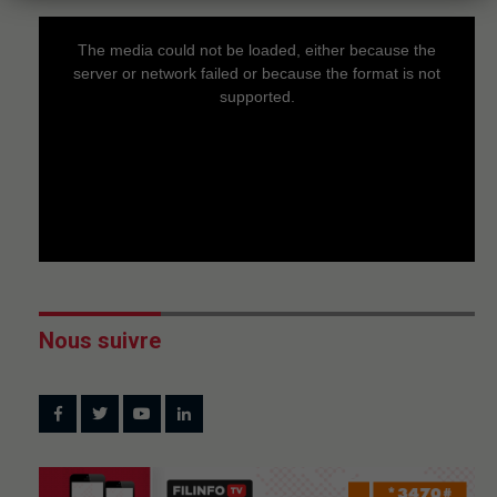
This
is
a
The media could not be loaded, either because the
modal
window.
server or network failed or because the format is not
supported.
Nous suivre