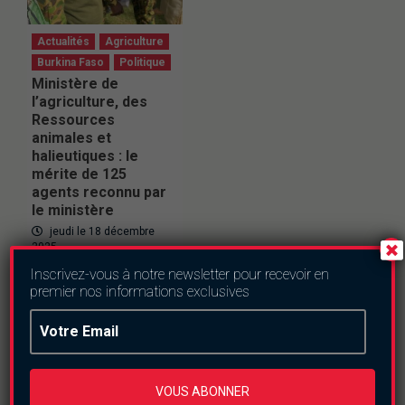
Actualités
Agriculture
Burkina Faso
Politique
Ministère de
l’agriculture, des
Ressources
animales et
halieutiques : le
mérite de 125
agents reconnu par
le ministère
jeudi le 18 décembre
2025
Inscrivez-vous à notre newsletter pour recevoir en
premier nos informations exclusives
En direct
VOUS ABONNER
This
is