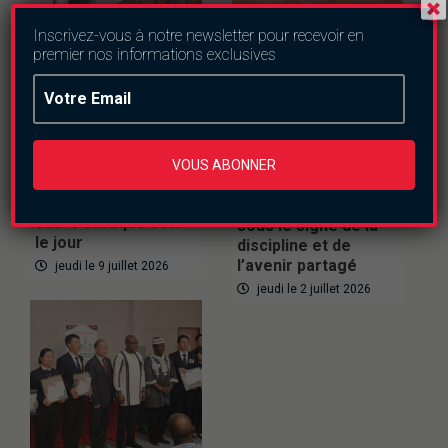
Inscrivez-vous à notre newsletter pour recevoir en
premier nos informations exclusives
Actualités
Politique
Internationnal
Conseil des
Politique
ministres :
Politique : Le Parti
VOUS ABONNER
Bouboulou S.A., une
communiste chinois
nouvelle mine d’or
célèbre ses 105 ans
100 % étatique voit
sous le signe de la
le jour
discipline et de
l’avenir partagé
jeudi le 9 juillet 2026
jeudi le 2 juillet 2026