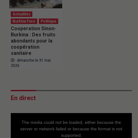
Actualités
Burkina Faso
Politique
Cooperation Sinon-
Burkina : Des fruits
abondants pour la
coopération
sanitaire
dimanche le 31 mai
2026
En direct
This
is
a
The media could not be loaded, either because the
modal
window.
server or network failed or because the format is not
supported.