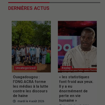
DERNIÈRES ACTUS
Uncategorized
Replay
Ouagadougou :
« les statistiques
l’ONG ACRA forme
font froid aux yeux.
les médias à la lutte
Il y a eu
contre les discours
énormément de
de haine
perte en vie
humaine »
mardi le 4 août 2026