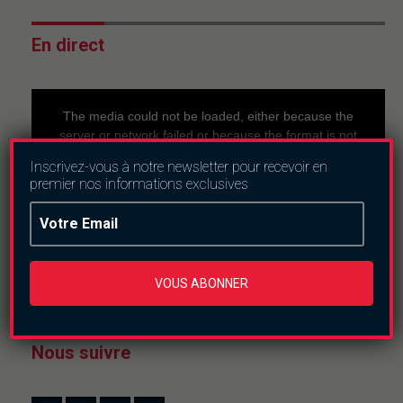
En direct
This
is
a
The media could not be loaded, either because the
modal
window.
server or network failed or because the format is not
supported.
Inscrivez-vous à notre newsletter pour recevoir en
premier nos informations exclusives
VOUS ABONNER
Nous suivre