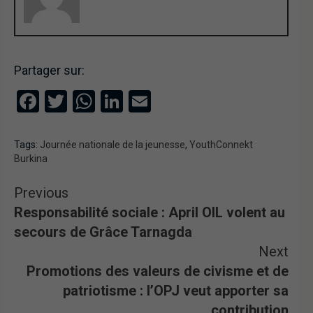
Partager sur:
Facebook
Twitter
WhatsApp
LinkedIn
Email
Tags:
Journée nationale de la jeunesse
,
YouthConnekt
Burkina
Previous
Responsabilité sociale : April OIL volent au
secours de Grâce Tarnagda
Next
Promotions des valeurs de civisme et de
patriotisme : l’OPJ veut apporter sa
contribution