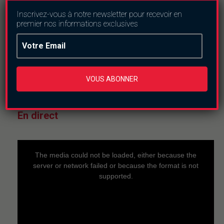
Employabilité au
Burkina Faso :
Inscrivez-vous à notre newsletter pour recevoir en
Orange connecte les
premier nos informations exclusives
jeunes talents aux
entreprises
jeudi le 4 décembre
2025
VOUS ABONNER
En direct
This
is
a
The media could not be loaded, either because the
modal
window.
server or network failed or because the format is not
supported.