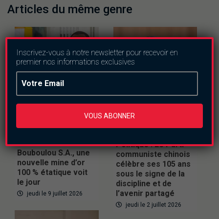
Articles du même genre
Inscrivez-vous à notre newsletter pour recevoir en
premier nos informations exclusives
VOUS ABONNER
Actualités
Politique
Internationnal
Conseil des
Politique
ministres :
Politique : Le Parti
Bouboulou S.A., une
communiste chinois
nouvelle mine d’or
célèbre ses 105 ans
100 % étatique voit
sous le signe de la
le jour
discipline et de
l’avenir partagé
jeudi le 9 juillet 2026
jeudi le 2 juillet 2026