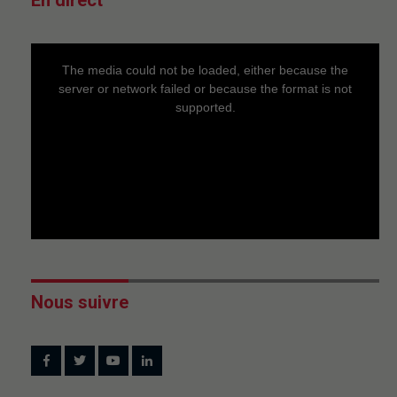
En direct
This
is
a
The media could not be loaded, either because the
modal
window.
server or network failed or because the format is not
supported.
Nous suivre