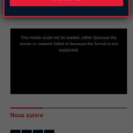
En direct
This
is
a
The media could not be loaded, either because the
modal
window.
server or network failed or because the format is not
supported.
Nous suivre