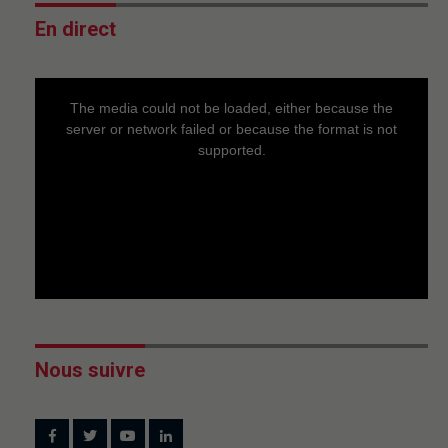
En direct
This
is
a
The media could not be loaded, either because the
modal
window.
server or network failed or because the format is not
supported.
Nous suivre