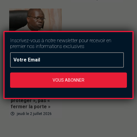
Inscrivez-vous à notre newsletter pour recevoir en
premier nos informations exclusives
Burkina Faso
Education
VOUS ABONNER
Études à l’étranger :
le gouvernement
veut « encadrer et
protéger », pas «
fermer la porte »
jeudi le 2 juillet 2026