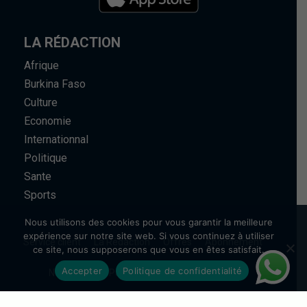
LA RÉDACTION
Afrique
Burkina Faso
Culture
Economie
Internationnal
Politique
Sante
Sports
Nous utilisons des cookies pour vous garantir la meilleure
expérience sur notre site web. Si vous continuez à utiliser
Service client
La Rédaction
Offres
Abonnement
ce site, nous supposerons que vous en êtes satisfait.
Accepter
Politique de confidentialité
Newsletter
Partenariat
Nous contacter