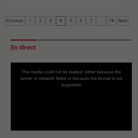
Previous
1
2
3
4
5
6
7
…
18
Next
En direct
This
is
a
The media could not be loaded, either because the
modal
window.
server or network failed or because the format is not
supported.