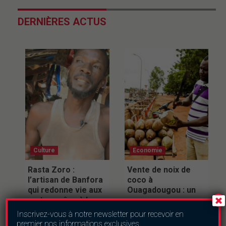
DERNIÈRES ACTUS
Culture
Economie
Rasta Zoro :
Vente de noix de
l’artisan de Banfora
coco à
qui redonne vie aux
Ouagadougou : un
motos grâce à la
commerce
réparation plastique
confronté à de
Inscrivez-vous à notre newsletter pour recevoir en
nombreux défis
samedi le 8 août 2026
premier nos informations exclusives