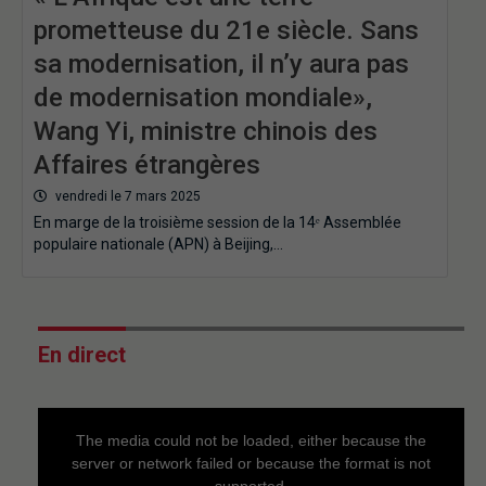
prometteuse du 21e siècle. Sans
sa modernisation, il n’y aura pas
de modernisation mondiale»,
Wang Yi, ministre chinois des
Affaires étrangères
vendredi le 7 mars 2025
En marge de la troisième session de la 14ᵉ Assemblée
populaire nationale (APN) à Beijing,…
En direct
This
is
a
The media could not be loaded, either because the
modal
window.
server or network failed or because the format is not
supported.