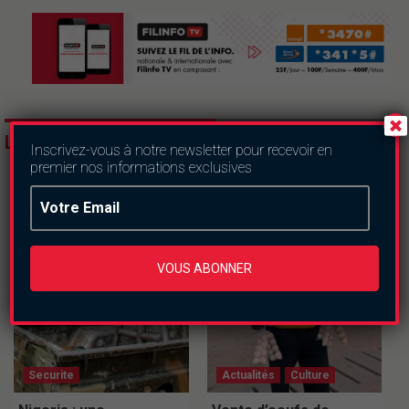
LES DERNIERS ARTICLES
Inscrivez-vous à notre newsletter pour recevoir en
premier nos informations exclusives
VOUS ABONNER
Securite
Actualités
Culture