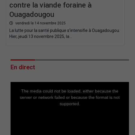
contre la viande foraine à
Ouagadougou
vendredi le 14 novembre 2025
La lutte pour la santé publique s’intensifie à Ouagadougou.
Hier, jeudi 13 novembre 2025, la…
En direct
This
is
a
The media could not be loaded, either because the
modal
window.
server or network failed or because the format is not
supported.