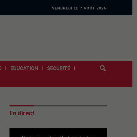
VENDREDI LE 7 AOÛT 2026
E
EDUCATION
SECURITÉ
En direct
This
is
a