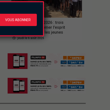
Culture
VOUS ABONNER
Ferien Akademie 2026 : trois
semaines pour semer l’esprit
d’entreprise chez les jeunes
jeudi le 6 août 2026