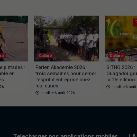
ure
Culture
Culture
e pintades :
Ferien Akademie 2026 :
SITHO 2026 :
able en
trois semaines pour semer
Ouagadougou 
es
l’esprit d’entreprise chez
la 16ᵉ édition
les jeunes
026
jeudi le 6 aoû
jeudi le 6 août 2026
Telecharger nos applications mobiles
LA