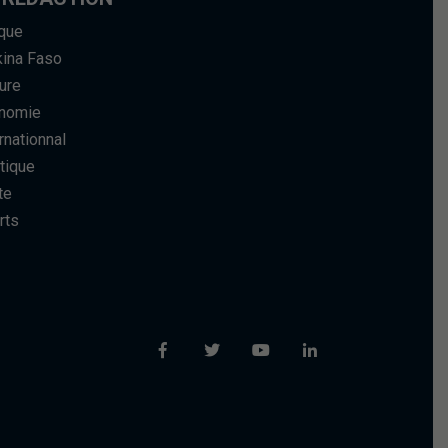
ique
kina Faso
ure
nomie
rnationnal
tique
te
rts