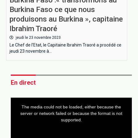
Burkina Faso ce que nous
produisons au Burkina », capitaine
Ibrahim Traoré
jeudi le 23 novembre 2023
Le Chef de l’Etat, le Capitaine Ibrahim Traoré a procédé ce
jeudi 23 novembre à…
En direct
This
is
a
The media could not be loaded, either because the
modal
window.
server or network failed or because the format is not
supported.