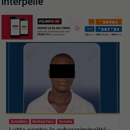
interpellé
Actualités
Burkina Faso
Societe
Lutte contre la cybercriminalité :