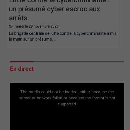
un présumé cyber escroc aux
arrêts
mardi le 28 novembre 2023
La brigade centrale de lutte contre la cybercriminalité a mis
la main sur un présumé…
En direct
This
is
a
The media could not be loaded, either because the
modal
window.
server or network failed or because the format is not
supported.