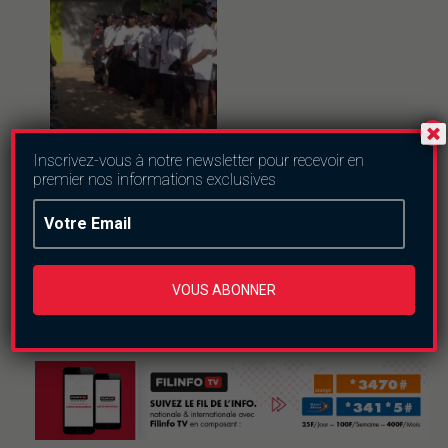
Culture
Inscrivez-vous à notre newsletter pour recevoir en
Ferien Akademie
premier nos informations exclusives
2026 : trois
semaines pour
semer l’esprit
d’entreprise chez
les jeunes
VOUS ABONNER
jeudi le 6 août 2026