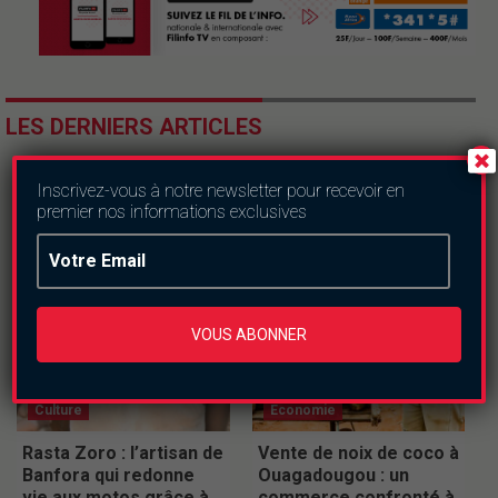
LES DERNIERS ARTICLES
Inscrivez-vous à notre newsletter pour recevoir en
premier nos informations exclusives
VOUS ABONNER
Culture
Economie
Rasta Zoro : l’artisan de
Vente de noix de coco à
Banfora qui redonne
Ouagadougou : un
vie aux motos grâce à
commerce confronté à