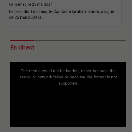
samedi le 25 mai 2024
Le président du Faso, le Capitaine Ibrahim Traoré, a signé
ce 25 mai 2024 la…
En direct
This
is
a
The media could not be loaded, either because the
modal
window.
server or network failed or because the format is not
supported.