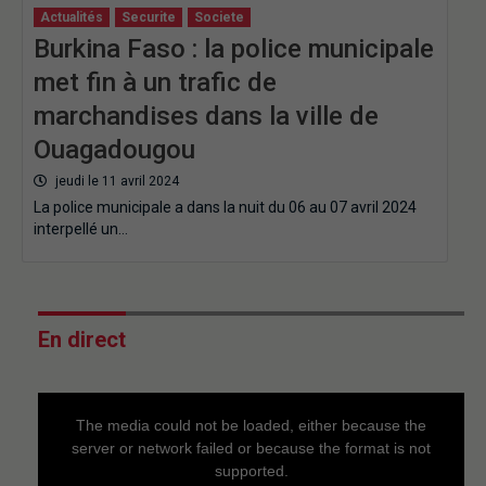
Actualités
Securite
Societe
Burkina Faso : la police municipale
met fin à un trafic de
marchandises dans la ville de
Ouagadougou
jeudi le 11 avril 2024
La police municipale a dans la nuit du 06 au 07 avril 2024
interpellé un…
En direct
This
is
a
The media could not be loaded, either because the
modal
window.
server or network failed or because the format is not
supported.