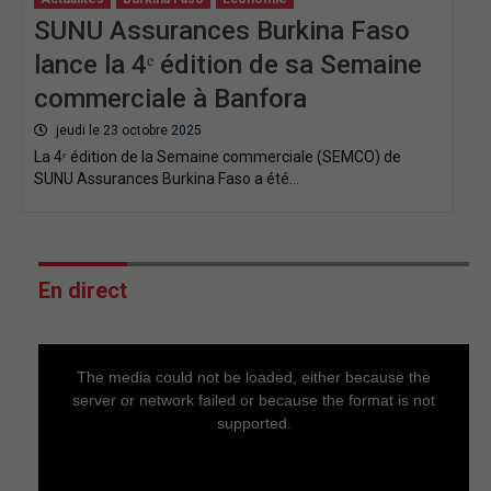
SUNU Assurances Burkina Faso
lance la 4ᵉ édition de sa Semaine
commerciale à Banfora
jeudi le 23 octobre 2025
La 4ᵉ édition de la Semaine commerciale (SEMCO) de
SUNU Assurances Burkina Faso a été…
En direct
This
is
a
The media could not be loaded, either because the
modal
window.
server or network failed or because the format is not
supported.