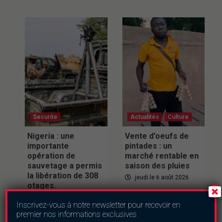
Securite
Actualités
Culture
Nigeria : une
Vente d’oeufs de
importante
pintades : un
opération de
marché rentable en
sauvetage a permis
saison des pluies
la libération de 308
jeudi le 6 août 2026
otages.
jeudi le 6 août 2026
Inscrivez-vous à notre newsletter pour recevoir en
premier nos informations exclusives