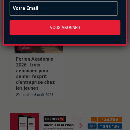
VOUS ABONNER
Culture
Ferien Akademie
2026 : trois
semaines pour
semer l’esprit
d’entreprise chez
les jeunes
jeudi le 6 août 2026