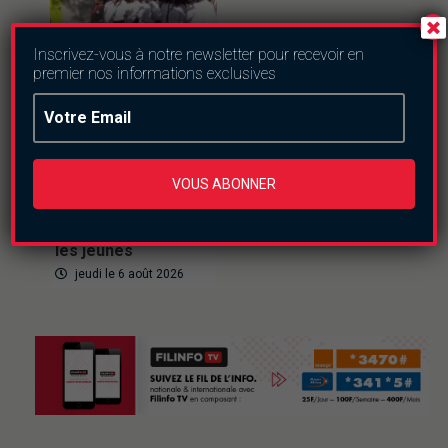
Inscrivez-vous à notre newsletter pour recevoir en
premier nos informations exclusives
Culture
Ferien Akademie
2026 : trois
VOUS ABONNER
semaines pour
semer l’esprit
d’entreprise chez
les jeunes
jeudi le 6 août 2026