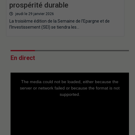
prospérité durable
jeudi le 29 janvier 2026
La troisième édition de la Semaine de l’Epargne et de
l’Investissement (SEI) se tiendra les…
En direct
This
is
a
The media could not be loaded, either because the
modal
window.
server or network failed or because the format is not
supported.