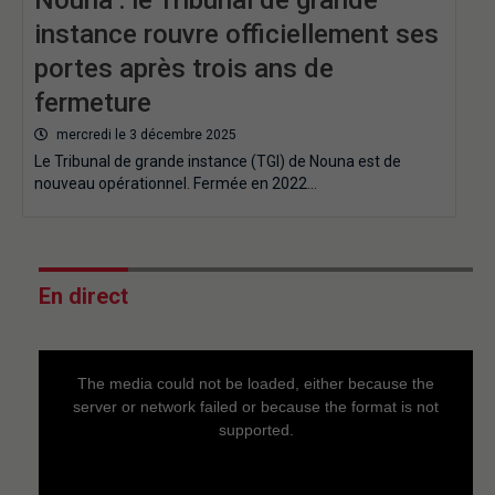
instance rouvre officiellement ses
portes après trois ans de
fermeture
mercredi le 3 décembre 2025
Le Tribunal de grande instance (TGI) de Nouna est de
nouveau opérationnel. Fermée en 2022…
En direct
This
is
a
The media could not be loaded, either because the
modal
window.
server or network failed or because the format is not
supported.