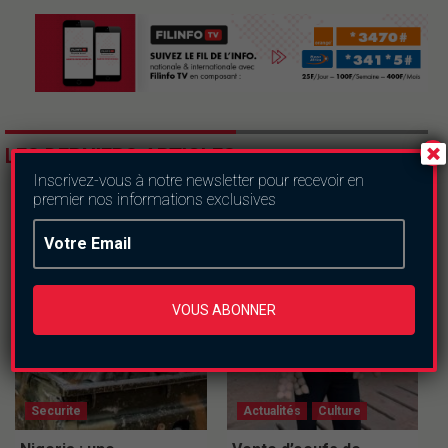
LES DERNIERS ARTICLES
Inscrivez-vous à notre newsletter pour recevoir en
premier nos informations exclusives
VOUS ABONNER
Securite
Actualités
Culture