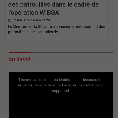
des patrouilles dans le cadre de
l’opération WIBGA
mardi le 16 décembre 2025
Le Ministère de la Sécurité a annoncé le renforcement des
patrouilles et des contrôles de…
En direct
This
is
a
The media could not be loaded, either because the
modal
window.
server or network failed or because the format is not
supported.