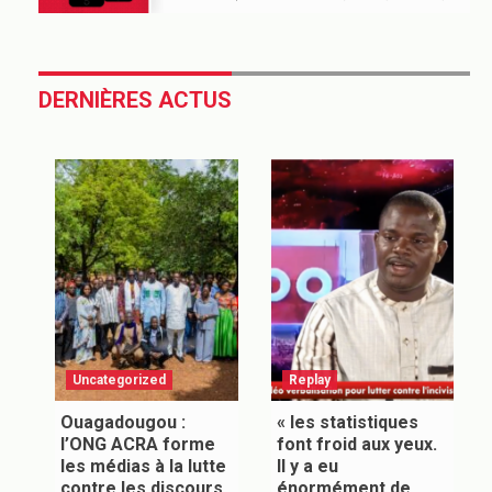
DERNIÈRES ACTUS
Uncategorized
Replay
Ouagadougou :
« les statistiques
l’ONG ACRA forme
font froid aux yeux.
les médias à la lutte
Il y a eu
contre les discours
énormément de