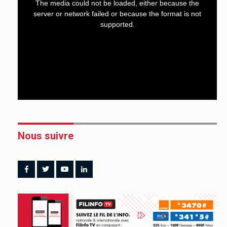
a
The media could not be loaded, either because the
modal
window.
server or network failed or because the format is not
supported.
Nous suivre