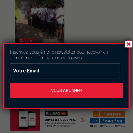
Culture
Inscrivez-vous à notre newsletter pour recevoir en
Ferien Akademie
premier nos informations exclusives
2026 : trois
semaines pour
semer l’esprit
d’entreprise chez
les jeunes
jeudi le 6 août 2026
VOUS ABONNER