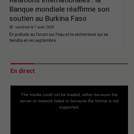
Banque mondiale réaffirme son
soutien au Burkina Faso
vendredi le 1 août 2025
En prélude au forum sur l’eau et la sècheresse qui se
tiendra en en septembre…
En direct
This
is
a
The media could not be loaded, either because the
modal
window.
server or network failed or because the format is not
supported.