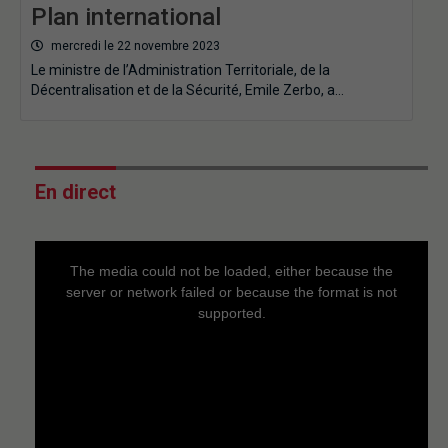
Plan international
mercredi le 22 novembre 2023
Le ministre de l’Administration Territoriale, de la
Décentralisation et de la Sécurité, Emile Zerbo, a…
En direct
This
is
a
The media could not be loaded, either because the
modal
window.
server or network failed or because the format is not
supported.