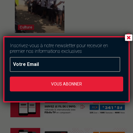
Culture
Ferien Akademie
2026 : trois
Inscrivez-vous à notre newsletter pour recevoir en
semaines pour
premier nos informations exclusives
semer l’esprit
d’entreprise chez
les jeunes
jeudi le 6 août 2026
VOUS ABONNER