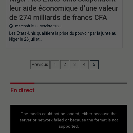
leur aide économique d’une valeur
de 274 milliards de francs CFA
mercredi le 11 octobre 2023
Les Etats-Unis qualifient la prise du pouvoir par la junte au
Niger le 26 juillet…
Previous
1
2
3
4
5
En direct
This
is
a
The media could not be loaded, either because the
modal
window.
server or network failed or because the format is not
supported.