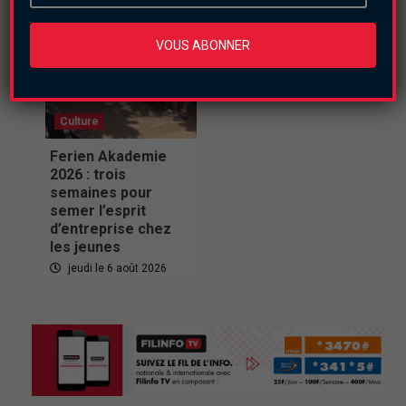
VOUS ABONNER
Culture
Ferien Akademie
2026 : trois
semaines pour
semer l’esprit
d’entreprise chez
les jeunes
jeudi le 6 août 2026