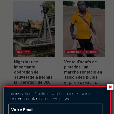
Securite
Actualités
Culture
Nigeria : une
Vente d’oeufs de
importante
pintades : un
opération de
marché rentable en
sauvetage a permis
saison des pluies
la libération de 308
jeudi le 6 août 2026
otages.
Inscrivez-vous à notre newsletter pour recevoir en
jeudi le 6 août 2026
premier nos informations exclusives