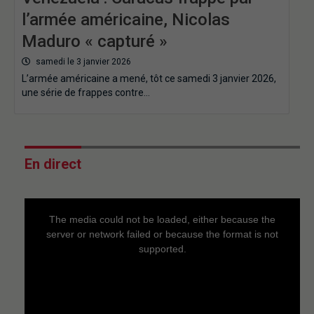
l’armée américaine, Nicolas
Maduro « capturé »
samedi le 3 janvier 2026
L’armée américaine a mené, tôt ce samedi 3 janvier 2026,
une série de frappes contre…
En direct
This
is
a
The media could not be loaded, either because the
modal
window.
server or network failed or because the format is not
supported.