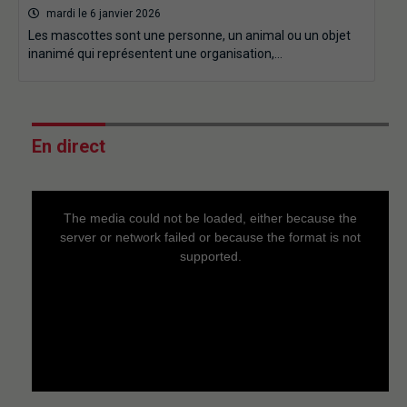
mardi le 6 janvier 2026
Les mascottes sont une personne, un animal ou un objet
inanimé qui représentent une organisation,…
En direct
This
is
a
The media could not be loaded, either because the
modal
window.
server or network failed or because the format is not
supported.