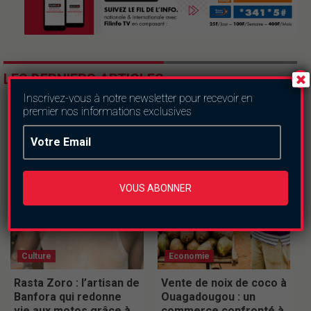
LES DERNIERS ARTICLES
Inscrivez-vous à notre newsletter pour recevoir en
premier nos informations exclusives
VOUS ABONNER
Culture
Economie
Rasta Zoro : l’artisan de
Vente de noix de coco à
Banfora qui redonne
Ouagadougou : un
vie aux motos grâce à
commerce confronté à