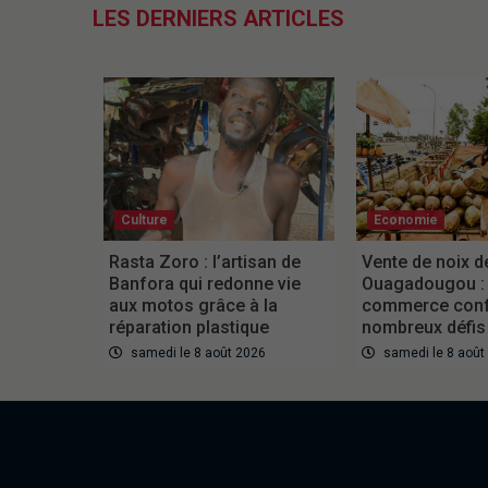
LES DERNIERS ARTICLES
Culture
Economie
Rasta Zoro : l’artisan de
Vente de noix d
Banfora qui redonne vie
Ouagadougou :
aux motos grâce à la
commerce conf
réparation plastique
nombreux défis
samedi le 8 août 2026
samedi le 8 août