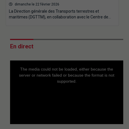
dimanche le 22 février 2026
La Direction générale des Transports terrestres et
maritimes (DGTTM), en collaboration avec le Centre de…
En direct
This
is
a
The media could not be loaded, either because the
modal
window.
server or network failed or because the format is not
supported.