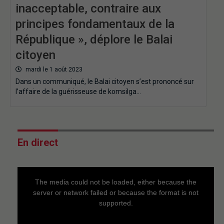
inacceptable, contraire aux
principes fondamentaux de la
République », déplore le Balai
citoyen
mardi le 1 août 2023
Dans un communiqué, le Balai citoyen s’est prononcé sur
l’affaire de la guérisseuse de komsilga…
En direct
This
is
a
The media could not be loaded, either because the
modal
window.
server or network failed or because the format is not
supported.