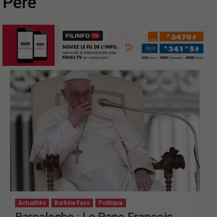
Père
Actualités
Burkina Faso
Politique
Barsalogho : Le Pape François