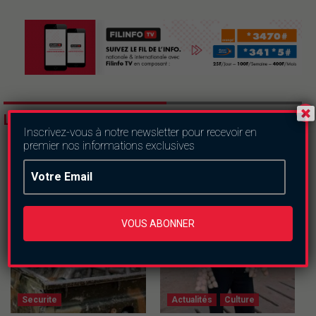
LES DERNIERS ARTICLES
Inscrivez-vous à notre newsletter pour recevoir en
premier nos informations exclusives
VOUS ABONNER
Securite
Actualités
Culture