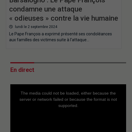
condamne une attaque
« odieuses » contre la vie humaine
lundi le 2 septembre 2024
Le Pape François a exprimé présenté ses condoléances
aux familles des victimes suite à l’attaque…
En direct
This
is
a
The media could not be loaded, either because the
modal
window.
server or network failed or because the format is not
supported.