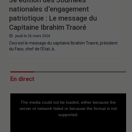
nationales d’engagement
patriotique : Le message du
Capitaine Ibrahim Traoré
jeudi le 26 mars 2026
Ceci est le message du capitaine Ibrahim Traoré, président
du Faso, chef de l’Etat, à…
En direct
This
is
a
The media could not be loaded, either because the
modal
window.
server or network failed or because the format is not
supported.