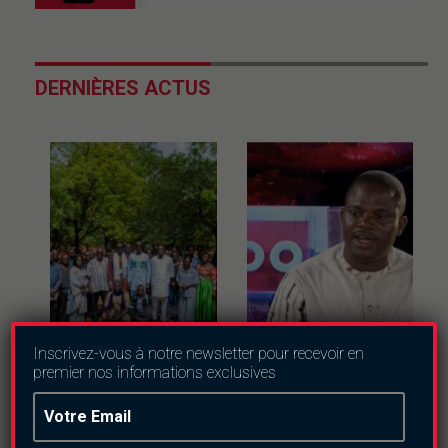
DERNIÈRES ACTUS
Uncategorized
Replay
Inscrivez-vous à notre newsletter pour recevoir en
premier nos informations exclusives
Ouagadougou :
« les statistiques
l’ONG ACRA forme
font froid aux yeux.
les médias à la lutte
Il y a eu
contre les discours
énormément de