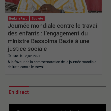
Burkina Faso
Societe
Journée mondiale contre le travail
des enfants : l’engagement du
ministre Bassolma Bazié à une
justice sociale
lundi le 12 juin 2023
A la faveur de la commémoration de la journée mondiale
de lutte contre le travail…
En direct
This
is
a