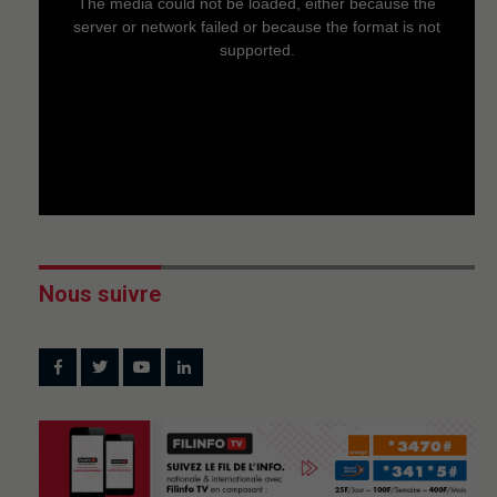
The media could not be loaded, either because the
modal
window.
server or network failed or because the format is not
supported.
Nous suivre