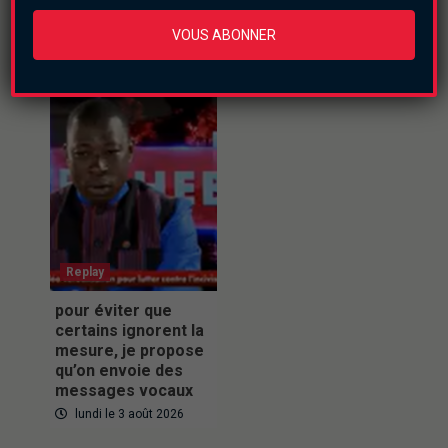
de haine
perte en vie
humaine »
VOUS ABONNER
mardi le 4 août 2026
lundi le 3 août 2026
Replay
pour éviter que
certains ignorent la
mesure, je propose
qu’on envoie des
messages vocaux
lundi le 3 août 2026