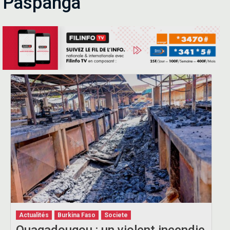
Paspanga
Actualités
Burkina Faso
Societe
Ouagadougou : un violent incendie