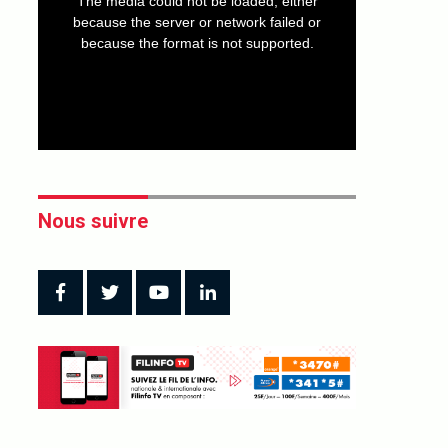
The media could not be loaded, either
modal
window.
because the server or network failed or
because the format is not supported.
Nous suivre