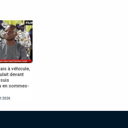
is à véhicule,
ait devant
suis
 en sommes-
t 2026