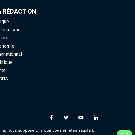
 RÉDACTION
ique
kina Faso
ure
nomie
rnationnal
tique
te
rts
ite, nous supposerons que vous en êtes satisfait.