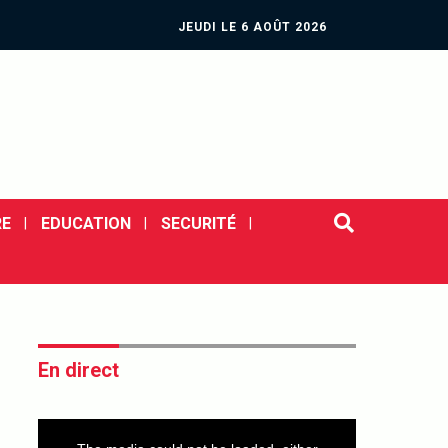
JEUDI LE 6 AOÛT 2026
E
EDUCATION
SECURITÉ
En direct
This
is
a