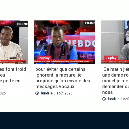
Replay
Replay
es font froid
pour éviter que certains
Ce matin j’éta
eu
ignorent la mesure, je
une dame roul
perte en
propose qu’on envoie des
moi et je me 
messages vocaux
demander ou
nous
026
lundi le 3 août 2026
lundi le 3 aoû