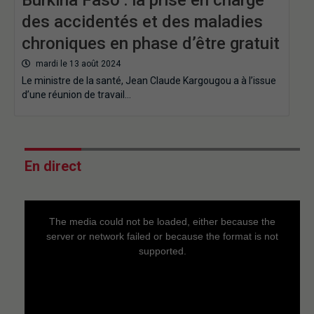
des accidentés et des maladies
chroniques en phase d’être gratuit
mardi le 13 août 2024
Le ministre de la santé, Jean Claude Kargougou a à l’issue
d’une réunion de travail…
En direct
This
is
a
The media could not be loaded, either because the
modal
window.
server or network failed or because the format is not
supported.