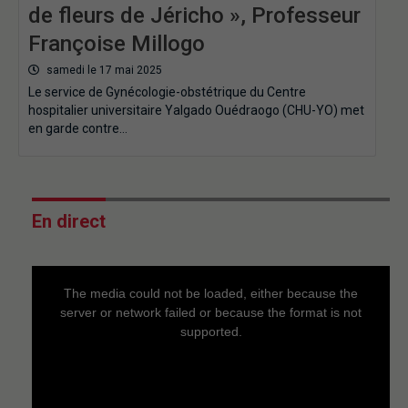
de fleurs de Jéricho », Professeur
Françoise Millogo
samedi le 17 mai 2025
Le service de Gynécologie-obstétrique du Centre
hospitalier universitaire Yalgado Ouédraogo (CHU-YO) met
en garde contre…
En direct
This
is
a
The media could not be loaded, either because the
modal
window.
server or network failed or because the format is not
supported.