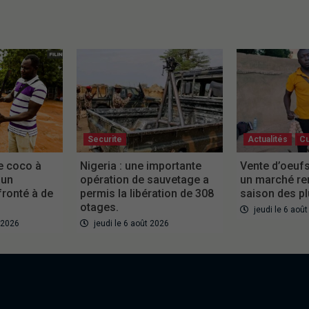
Securite
Actualités
Cu
e coco à
Nigeria : une importante
Vente d’oeufs
 un
opération de sauvetage a
un marché re
ronté à de
permis la libération de 308
saison des pl
otages.
jeudi le 6 aoû
 2026
jeudi le 6 août 2026