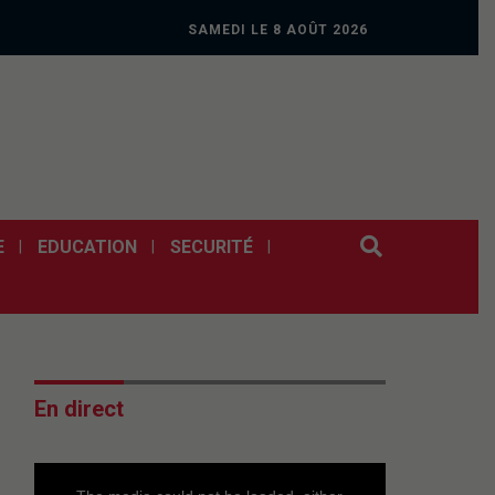
SAMEDI LE 8 AOÛT 2026
E
EDUCATION
SECURITÉ
En direct
This
is
a