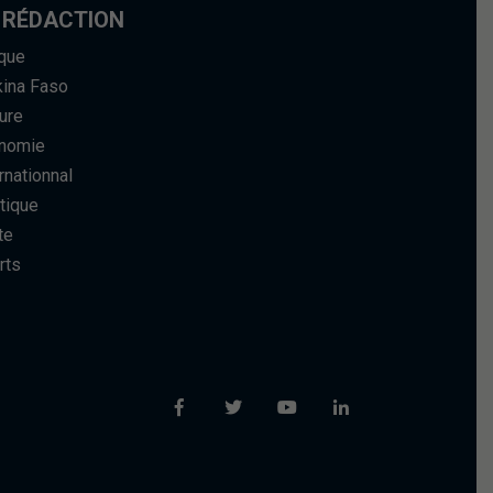
 RÉDACTION
ique
kina Faso
ure
nomie
rnationnal
tique
te
rts