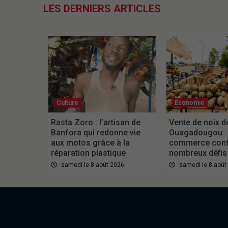
LES DERNIERS ARTICLES
Culture
Economie
Rasta Zoro : l’artisan de
Vente de noix d
Banfora qui redonne vie
Ouagadougou :
aux motos grâce à la
commerce conf
réparation plastique
nombreux défis
samedi le 8 août 2026
samedi le 8 août