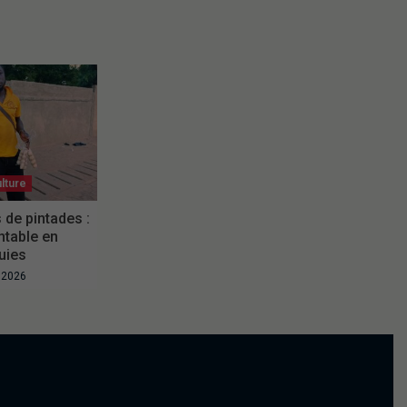
lture
 de pintades :
ntable en
uies
t 2026