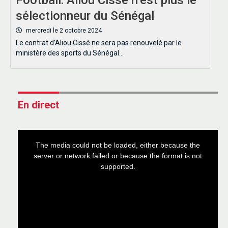
sélectionneur du Sénégal
mercredi le 2 octobre 2024
Le contrat d’Aliou Cissé ne sera pas renouvelé par le
ministère des sports du Sénégal…
En direct
This
is
a
The media could not be loaded, either because the
modal
window.
server or network failed or because the format is not
supported.