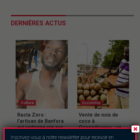
DERNIÈRES ACTUS
Culture
Economie
Rasta Zoro :
Vente de noix de
l’artisan de Banfora
coco à
qui redonne vie aux
Ouagadougou : un
motos grâce à la
commerce
Inscrivez-vous à notre newsletter pour recevoir en
réparation plastique
confronté à de