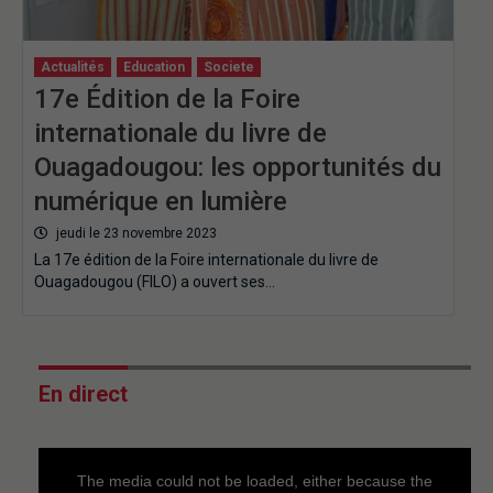
Actualités
Education
Societe
17e Édition de la Foire
internationale du livre de
Ouagadougou: les opportunités du
numérique en lumière
jeudi le 23 novembre 2023
La 17e édition de la Foire internationale du livre de
Ouagadougou (FILO) a ouvert ses…
En direct
This
is
a
The media could not be loaded, either because the
modal