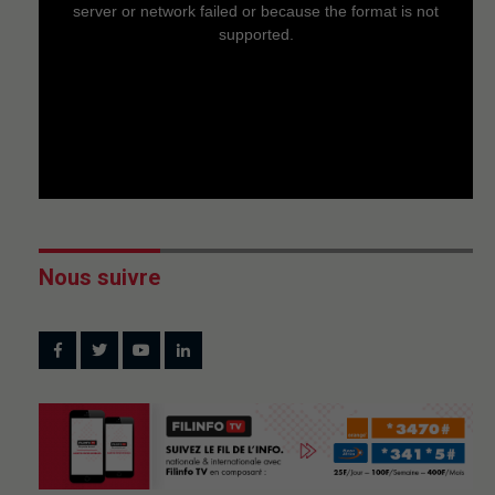
window.
server or network failed or because the format is not
supported.
Nous suivre