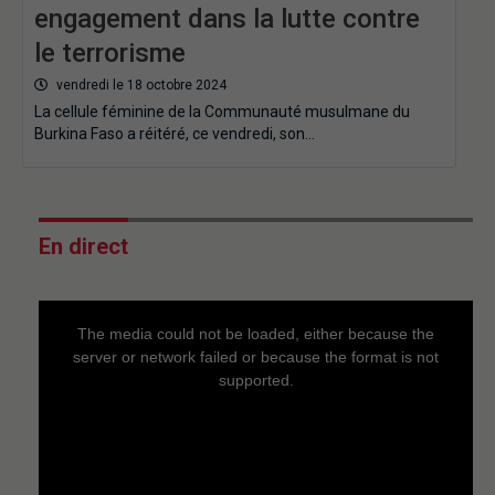
engagement dans la lutte contre
le terrorisme
vendredi le 18 octobre 2024
La cellule féminine de la Communauté musulmane du
Burkina Faso a réitéré, ce vendredi, son…
En direct
This
is
a
The media could not be loaded, either because the
modal
window.
server or network failed or because the format is not
supported.