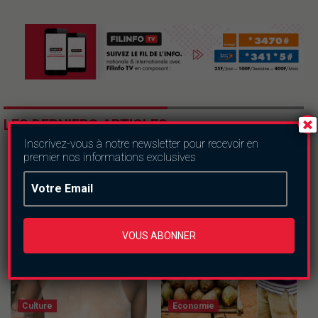
LES DERNIERS ARTICLES
Inscrivez-vous à notre newsletter pour recevoir en
premier nos informations exclusives
VOUS ABONNER
Culture
Economie