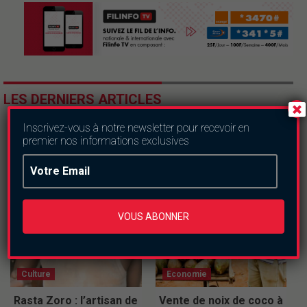
LES DERNIERS ARTICLES
Inscrivez-vous à notre newsletter pour recevoir en
premier nos informations exclusives
VOUS ABONNER
Culture
Economie
Rasta Zoro : l’artisan de
Vente de noix de coco à