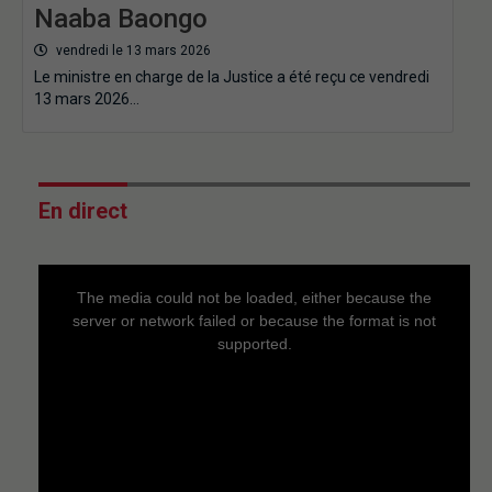
Naaba Baongo
vendredi le 13 mars 2026
Le ministre en charge de la Justice a été reçu ce vendredi
13 mars 2026…
En direct
This
is
a
The media could not be loaded, either because the
modal
window.
server or network failed or because the format is not
supported.