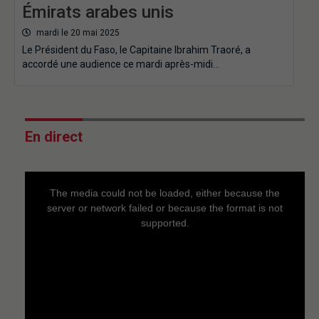
Émirats arabes unis
mardi le 20 mai 2025
Le Président du Faso, le Capitaine Ibrahim Traoré, a
accordé une audience ce mardi après-midi…
En direct
This
is
a
The media could not be loaded, either because the
modal
window.
server or network failed or because the format is not
supported.