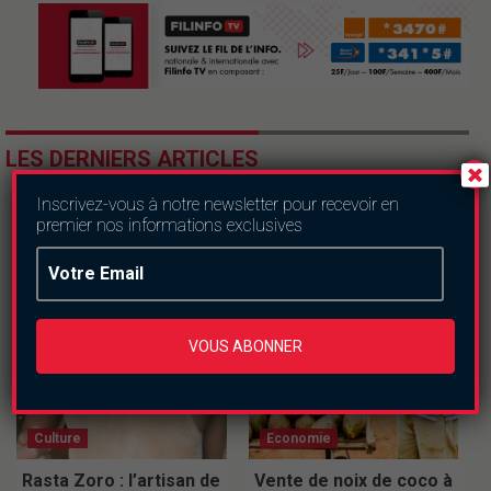
LES DERNIERS ARTICLES
Inscrivez-vous à notre newsletter pour recevoir en
premier nos informations exclusives
VOUS ABONNER
Culture
Economie
Rasta Zoro : l’artisan de
Vente de noix de coco à