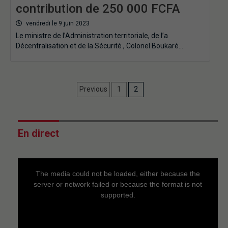
contribution de 250 000 FCFA
vendredi le 9 juin 2023
Le ministre de l’Administration territoriale, de l’a
Décentralisation et de la Sécurité , Colonel Boukaré…
Previous
1
2
En direct
This
is
a
The media could not be loaded, either because the
modal
window.
server or network failed or because the format is not
supported.