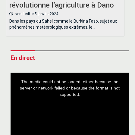
révolutionne l’agriculture à Dano
vendredi le 5 janvier 2024
Dans les pays du Sahel comme le Burkina Faso, sujet aux
phénomènes météorologiques extrêmes, le…
En direct
This
is
a
The media could not be loaded, either because the
modal
window.
server or network failed or because the format is not
supported.