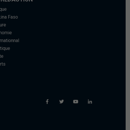
ique
kina Faso
ure
nomie
rnationnal
tique
te
rts