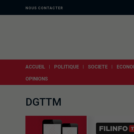
NOUS CONTACTER
ACCUEIL
POLITIQUE
SOCIETE
ECONO
OPINIONS
DGTTM