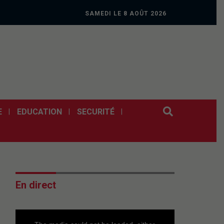
SAMEDI LE 8 AOÛT 2026
E
EDUCATION
SECURITÉ
En direct
This
is
a