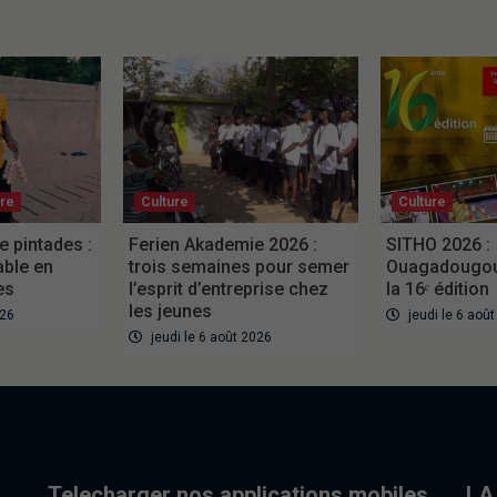
ure
Culture
Culture
e pintades :
Ferien Akademie 2026 :
SITHO 2026 :
able en
trois semaines pour semer
Ouagadougou 
es
l’esprit d’entreprise chez
la 16ᵉ édition
les jeunes
026
jeudi le 6 aoû
jeudi le 6 août 2026
Telecharger nos applications mobiles
LA