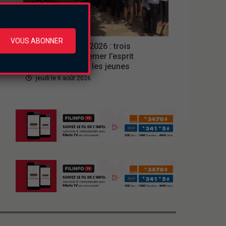
Culture
VOUS ABONNER
Ferien Akademie 2026 : trois
semaines pour semer l’esprit
d’entreprise chez les jeunes
jeudi le 6 août 2026